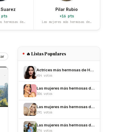
 Suarez
Pilar Rubio
 pts
+16 pts
ás hermosas de…
Las mujeres más hermosas de…
🔥 Listas Populares
car
Actrices más hermosas de Hollywood
454 votos
Las mujeres más hermosas de México
306 votos
Las mujeres más hermosas de Colombia
291 votos
Las mujeres más hermosas de España
276 votos