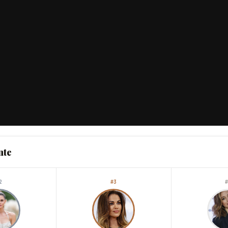
nte
2
#3