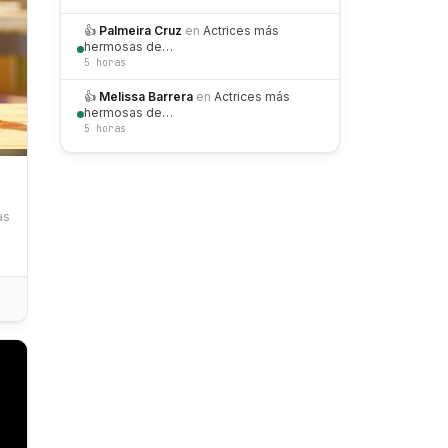
👍
Palmeira Cruz
en
Actrices más
hermosas de…
5 horas
👍
Melissa Barrera
en
Actrices más
hermosas de…
5 horas
as