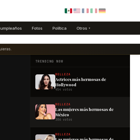
umpleaños
Fotos
Política
Otros
▾
ieras.
TRENDING NOW
BELLEZA
Actrices más hermosas de
Hollywood
454 votos
BELLEZA
Las mujeres más hermosas de
México
306 votos
BELLEZA
Las mujeres más hermosas de