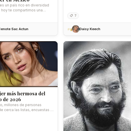
que estamos enamorados…
es un país rico en diversidad
 y hoy te compartimos una
📋 7
#1
Cenote Sac Actun
Daisy Keech
jer más hermosa del
 de 2026
o, millones de personas
e cerca las listas, encuestas y
s que…