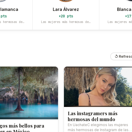
alamanca
Lara Álvarez
Blanca
 pts
+20 pts
+17
s hermosas de…
Las mujeres más hermosas de…
Las mujeres m
↺ Refres
Las instagramers más
hermosas del mundo
gos más bellos para
En UachateC elegimos las mujeres
más hermosas de Instagram de las
er en México