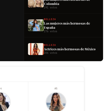
Colombia
291 votos
BELLEZA
Las mujeres más hermosas de
España
276 votos
BELLEZA
Actrices más hermosas de México
206 votos
#4
#5