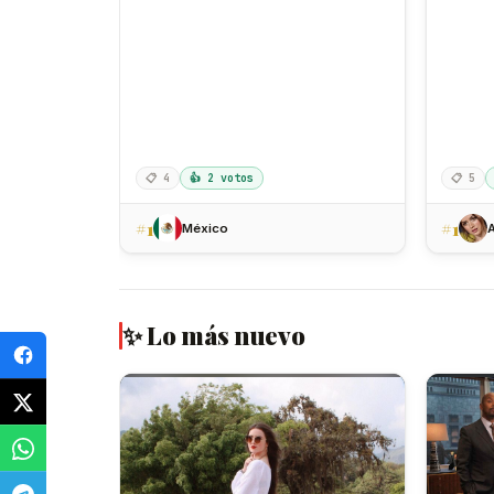
📋 4
👍 2 votos
📋 5
#1
#1
México
✨ Lo más nuevo