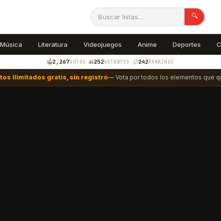
🔍
Música
Literatura
Videojuegos
Anime
Deportes
C
2,267
252
242
🗳️
·
👥
·
📋
VOTOS
VOTANTES
RANKINGS
tos ilimitados gratis, sin registro
— Vota por todos los elementos que qu