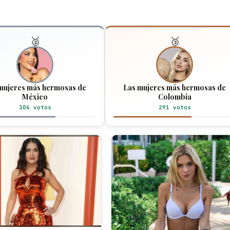
🥈
🥉
mujeres más hermosas de
Las mujeres más hermosas de
México
Colombia
306 votos
291 votos