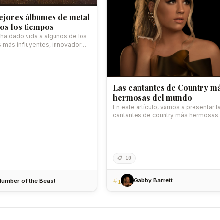
ejores álbumes de metal
os los tiempos
 ha dado vida a algunos de los
 más influyentes, innovadores
Las cantantes de Country m
hermosas del mundo
En este artículo, vamos a presentar l
cantantes de country más hermosas
según nuestra…
📋 10
#1
Gabby Barrett
umber of the Beast