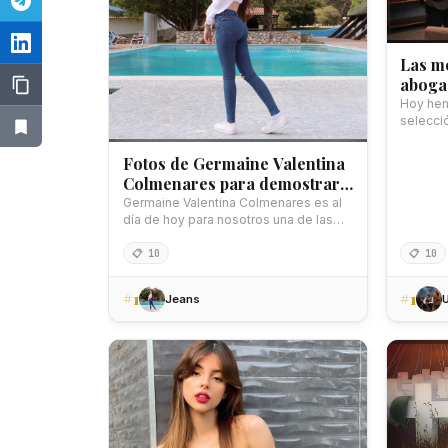
Las m
aboga
Hoy hem
selecci
defens
Fotos de Germaine Valentina
Colmenares para demostrar
porque la amamos
Germaine Valentina Colmenares es al
día de hoy para nosotros una de las
mujeres…
📋 10
📋 10
#1
#1
Jeans