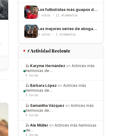
Los futbolistas más guapos del mundial 2026
7 votos · 11 elementos
Las mejores series de abogados
0 votos · 1 elementos
n
⚡ Actividad Reciente
👍
Karyme Hernández
en
Actrices más
hermosas de…
5 horas
👍
Bárbara López
en
Actrices más
hermosas de…
5 horas
👍
Samantha Vázquez
en
Actrices más
hermosas de…
5 horas
👍
Ale Müller
en
Actrices más hermosas
de…
5 horas