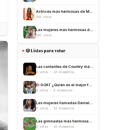
Actrices más hermosas de México
206 votos
Las mujeres más hermosas de Argentina
181 votos
🎲 Listas para votar
Las cantantes de Country más hermosas del mundo
0 votos · 10 elementos
El GOAT ¿Quién es el mejor futbolista de todos los tiempos?
0 votos · 8 elementos
Las mujeres llamadas Daniela más hermosas
0 votos · 10 elementos
Las gimnastas más hermosas de Rusia
0 votos · 10 elementos