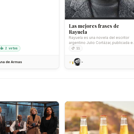
Las mejores frases de
Rayuela
Rayuela es una novela del escritor
argentino Julio Cortázar, publicada e
1963. Es considerada…
👍 2 votos
📋 11
#1
Ana de Armas
-