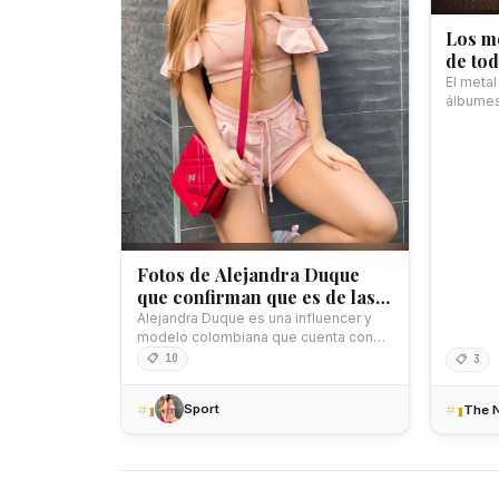
Los m
de tod
El metal
álbumes
y…
Fotos de Alejandra Duque
que confirman que es de las
más bellas de Colombia
Alejandra Duque es una influencer y
modelo colombiana que cuenta con
una belleza espectacular…
📋 10
📋 3
#1
#1
Sport
The N